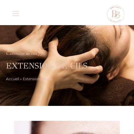
Extension de cils 77
EXTENSION
DE CILS
Accueil
»
Extension de cils